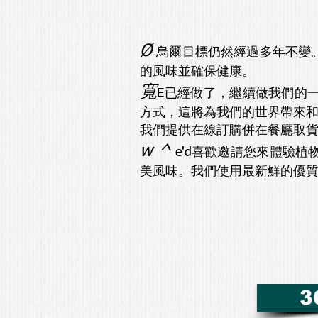
Ø
烏爾目標仍然經過多年不變
的風味並確保健康。
寬
E已經做了，繼續做我們的
方式，這將為我們的世界帶來
我們提供在線訂購併在餐廳取
w ^
e'd喜歡邀請您來體驗
美風味。我們使用最新鮮的優
3