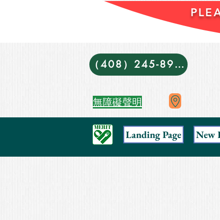
PLE
（408）245-8988
無障礙聲明
Landing Page
New 