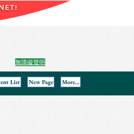
NET!
無障礙聲明
ent List
New Page
More...