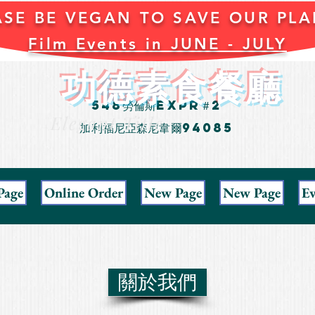
ASE BE VEGAN TO SAVE OUR PLA
Film Events in JUNE - JULY
功德素食餐廳
548勞倫斯Expr＃2
Elegant Title
加利福尼亞森尼韋爾94085
Page
Online Order
New Page
New Page
Ev
關於我們